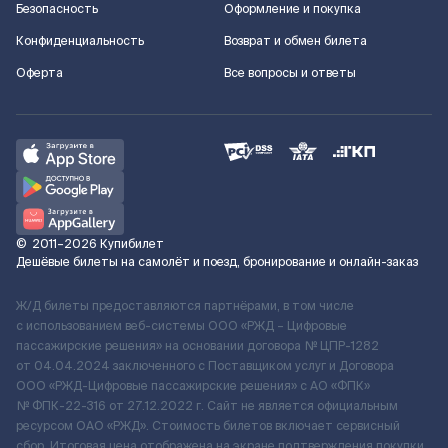
Безопасность
Оформление и покупка
Конфиденциальность
Возврат и обмен билета
Оферта
Все вопросы и ответы
©
2011–2026
Купибилет
Дешёвые билеты на самолёт и поезд, бронирование и онлайн-заказ
Ж/Д билеты предоставляются партнёрами, в том числе
с использованием веб-системы ООО «РЖД – Цифровые
пассажирские решения» на основании договора № ЦПР-1282
от 04.04.2024 заключенного с Поставщиком услуг и Договора
ООО «РЖД-Цифровые пассажирские решения» c АО «ФПК»
№ ФПК-22-316 от 27.12.2022 г. Сайт не является официальным
ресурсом ОАО «РЖД». Стоимость билетов включает сервисный
сбор. Итоговая цена отображена на экране подтверждения покупки.