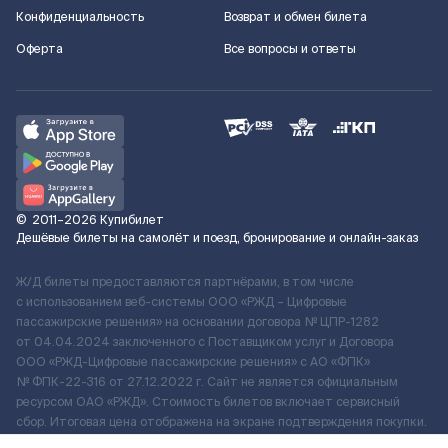
Конфиденциальность
Возврат и обмен билета
Оферта
Все вопросы и ответы
©
2011–2026
Купибилет
Дешёвые билеты на самолёт и поезд, бронирование и онлайн-заказ
Ж/Д билеты предоставляются партнёрами, в том числе
с использованием веб-системы ООО «РЖД – Цифровые
пассажирские решения» на основании договора № ЦПР-1282
от 04.04.2024 заключенного с Поставщиком услуг и Договора
ООО «РЖД-Цифровые пассажирские решения» c АО «ФПК»
№ ФПК-22-316 от 27.12.2022 г. Сайт не является официальным
ресурсом ОАО «РЖД». Стоимость билетов включает сервисный
сбор. Итоговая цена отображена на экране подтверждения покупки.
По вопросам рассмотрения обращений, жалоб, претензий граждан