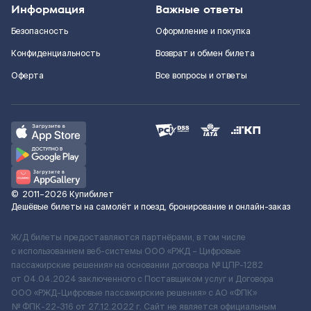
Информация
Важные ответы
Безопасность
Оформление и покупка
Конфиденциальность
Возврат и обмен билета
Оферта
Все вопросы и ответы
©
2011–2026
Купибилет
Дешёвые билеты на самолёт и поезд, бронирование и онлайн-заказ
Ж/Д билеты предоставляются партнёрами, в том числе
с использованием веб-системы ООО «РЖД – Цифровые
пассажирские решения» на основании договора № ЦПР-1282
от 04.04.2024 заключенного с Поставщиком услуг и Договора
ООО «РЖД-Цифровые пассажирские решения» c АО «ФПК»
№ ФПК-22-316 от 27.12.2022 г. Сайт не является официальным