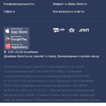
Конфиденциальность
Возврат и обмен билета
Оферта
Все вопросы и ответы
©
2011–2026
Купибилет
Дешёвые билеты на самолёт и поезд, бронирование и онлайн-заказ
Ж/Д билеты предоставляются партнёрами, в том числе
с использованием веб-системы ООО «РЖД – Цифровые
пассажирские решения» на основании договора № ЦПР-1282
от 04.04.2024 заключенного с Поставщиком услуг и Договора
ООО «РЖД-Цифровые пассажирские решения» c АО «ФПК»
№ ФПК-22-316 от 27.12.2022 г. Сайт не является официальным
ресурсом ОАО «РЖД». Стоимость билетов включает сервисный
сбор. Итоговая цена отображена на экране подтверждения покупки.
По вопросам рассмотрения обращений, жалоб, претензий граждан