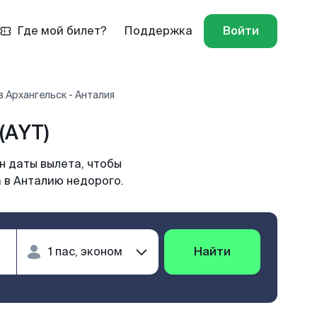
Где мой билет?
Поддержка
Войти
 Архангельск - Анталия
(AYT)
н даты вылета, чтобы
 в Анталию недорого.
Найти