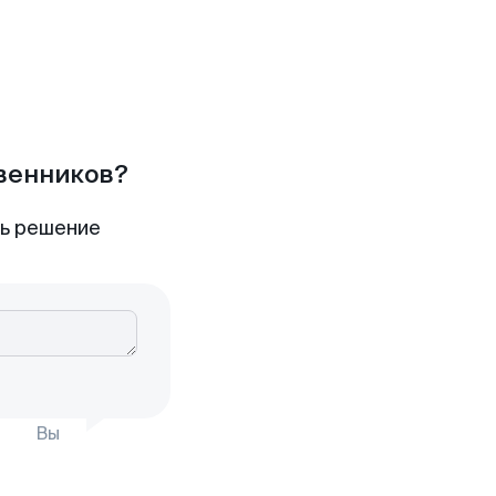
твенников?
ть решение
Вы