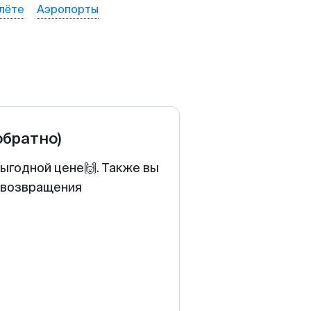
лёте
Аэропорты
обратно)
выгодной цене🙌. Также вы
у возвращения