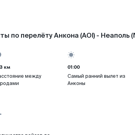
ты по перелёту Анкона (AOI) - Неаполь (
3 км
01:00
асстояние между
Самый ранний вылет из
ородами
Анконы