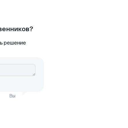
твенников?
ть решение
Вы