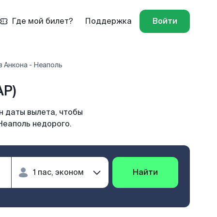
Где мой билет?
Поддержка
Войти
 Анкона - Неаполь
AP)
н даты вылета, чтобы
Неаполь недорого.
Найти