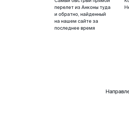
Самый быстрый прямой
К
перелет из Анконы туда
Н
и обратно, найденный
на нашем сайте за
последнее время
Направле