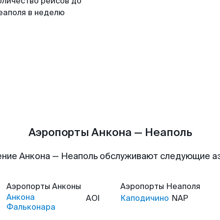
оличество рейсов до
еаполя в неделю
Аэропорты Анкона — Неаполь
ние Анкона — Неаполь обслуживают следующие 
Аэропорты
Анконы
Аэропорты
Неаполя
Анкона
AOI
Каподичино
NAP
Фальконара