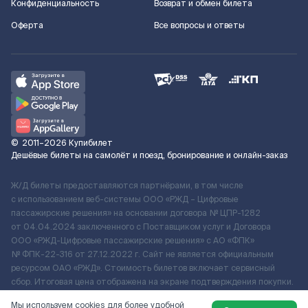
Конфиденциальность
Возврат и обмен билета
Оферта
Все вопросы и ответы
©
2011–2026
Купибилет
Дешёвые билеты на самолёт и поезд, бронирование и онлайн-заказ
Ж/Д билеты предоставляются партнёрами, в том числе
с использованием веб-системы ООО «РЖД – Цифровые
пассажирские решения» на основании договора № ЦПР-1282
от 04.04.2024 заключенного с Поставщиком услуг и Договора
ООО «РЖД-Цифровые пассажирские решения» c АО «ФПК»
№ ФПК-22-316 от 27.12.2022 г. Сайт не является официальным
ресурсом ОАО «РЖД». Стоимость билетов включает сервисный
сбор. Итоговая цена отображена на экране подтверждения покупки.
По вопросам рассмотрения обращений, жалоб, претензий граждан
Мы используем cookies для более удобной