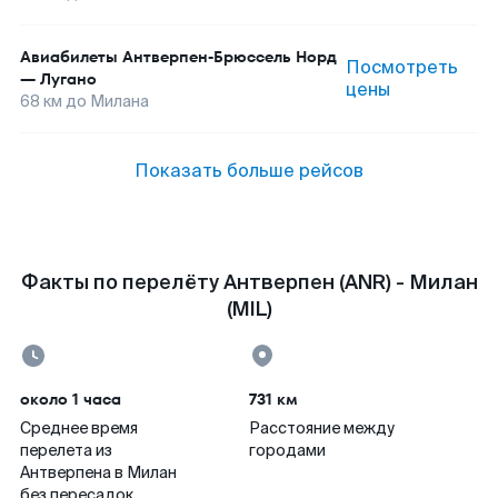
Авиабилеты
Антверпен-Брюссель Норд
Посмотреть
—
Лугано
цены
68
км до
Милана
Показать больше рейсов
Факты по перелёту Антверпен (ANR) - Милан
(MIL)
около 1 часа
731 км
Среднее время
Расстояние между
перелета из
городами
Антверпена в Милан
без пересадок