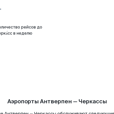
оличество рейсов до
рка́сс в неделю
Аэропорты Антверпен — Черкассы
е Антверпен — Черкассы обслуживают следующи