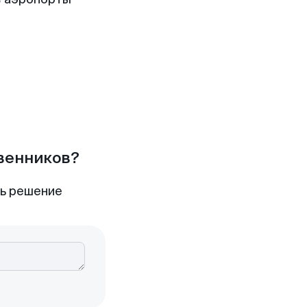
твенников?
ть решение