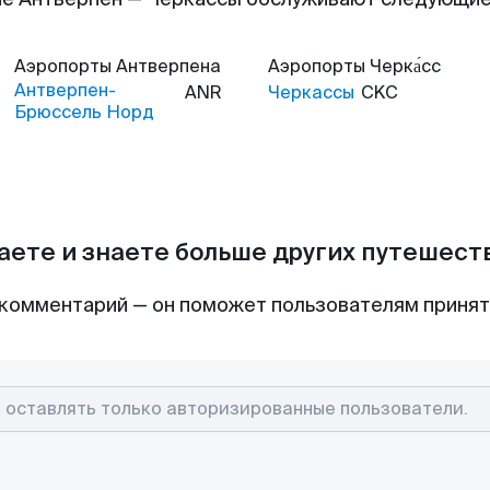
Аэропорты
Антверпена
Аэропорты
Черка́сс
Антверпен-
ANR
Черкассы
CKC
Брюссель Норд
аете и знаете больше других путешес
комментарий — он поможет пользователям приня