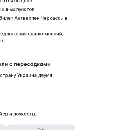
аются по цене.
нечных пунктов.
 билет Антверпен Черкассы в
редложения авиакомпаний,
с.
или с пересадками
 страну Украина двумя
йсы и лоукосты.