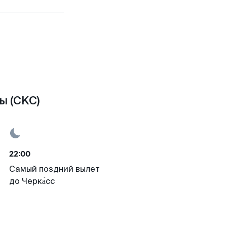
ы (CKC)
22:00
Самый поздний вылет
до Черка́сс