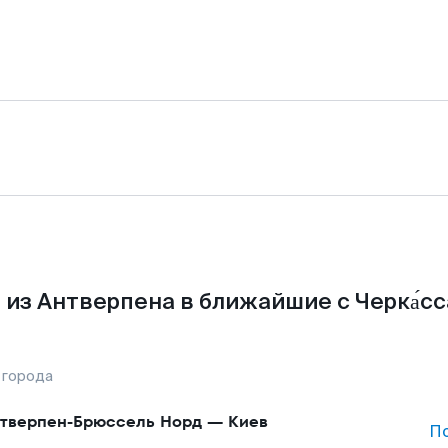
из Антверпена в ближайшие с Черка́с
 города
тверпен-Брюссель Норд
—
Киев
П