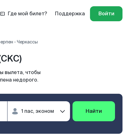
Где мой билет?
Поддержка
Войти
ерпен - Черкассы
(CKC)
ы вылета, чтобы
рпена недорого.
Найти