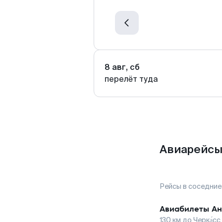
8 авг, сб
перелёт туда
Авиарейсы 
Рейсы в соседние
Авиабилеты
Ан
130
км до
Черка́сс