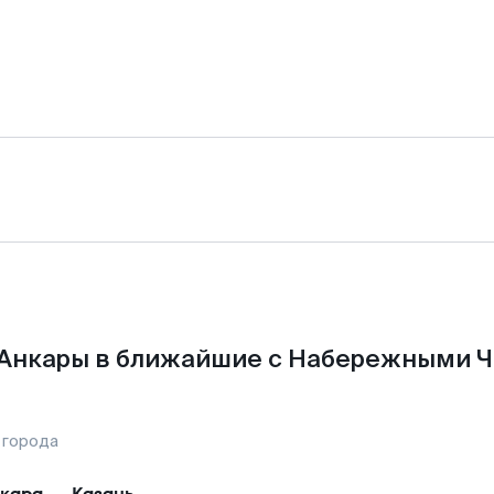
 Анкары в ближайшие с Набережными Ч
 города
кара
—
Казань