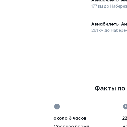
177
км до
Набереж
Авиабилеты
Ан
261
км до
Набере
Факты по 
около 3 часов
22
Среднее время
Р