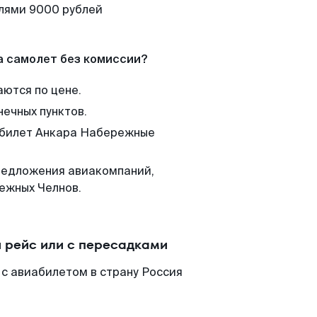
елями 9000 рублей
а самолет без комиссии?
аются по цене.
нечных пунктов.
м билет Анкара Набережные
редложения авиакомпаний,
ежных Челнов.
 рейс или с пересадками
с авиабилетом в страну Россия