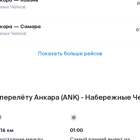
о
ных Челнов
кара
—
Самара
о
жных Челнов
Показать больше рейсов
перелёту Анкара (ANK) - Набережные Ч
16 км
01:00
асстояние между
Самый ранний вылет из