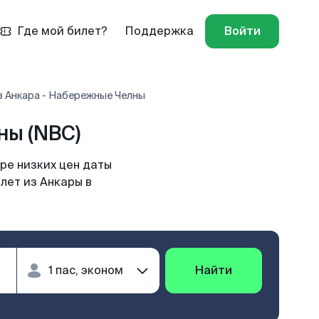
Где мой билет?
Поддержка
Войти
в Анкара - Набережные Челны
ны (NBC)
ре низких цен даты
лет из Анкары в
Найти