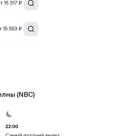
т
15 317 ₽
т
15 553 ₽
елны (NBC)
22:00
Самый поздний вылет