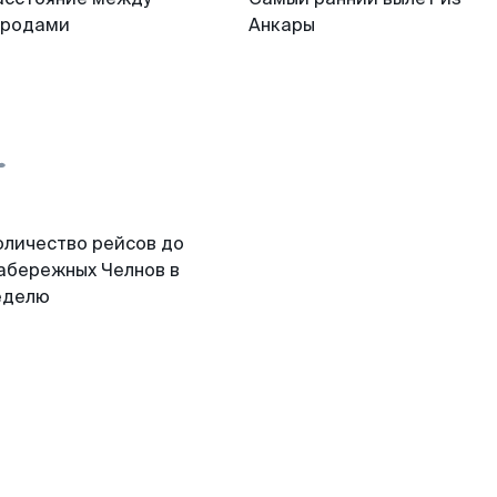
ородами
Анкары
оличество рейсов до
абережных Челнов в
еделю