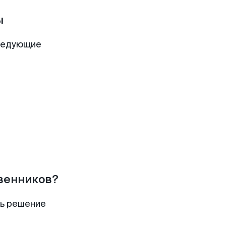
ы
ледующие
твенников?
ть решение