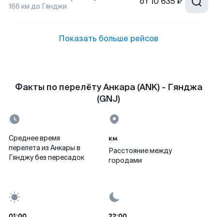
от
10 635 ₽
166
км до
Гянджи
Показать больше рейсов
Факты по перелёту Анкара (ANK) - Гянджа
(GNJ)
км
Среднее время
перелета из Анкары в
Расстояние между
Гянджу без пересадок
городами
01:00
22:00