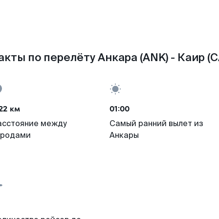
кты по перелёту Анкара (ANK) - Каир (C
22 км
01:00
асстояние между
Самый ранний вылет из
ородами
Анкары