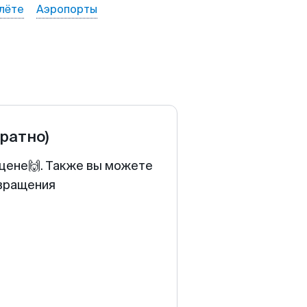
лёте
Аэропорты
братно)
 цене🙌. Также вы можете
звращения