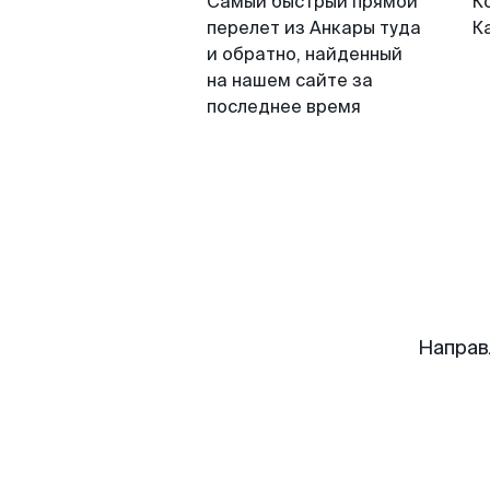
Самый быстрый прямой
К
перелет из Анкары туда
К
и обратно, найденный
на нашем сайте за
последнее время
Направ