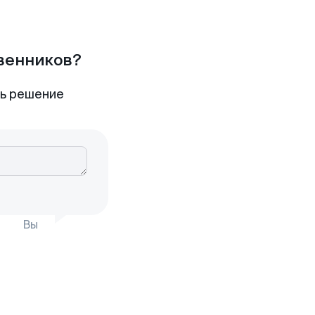
твенников?
ть решение
Вы