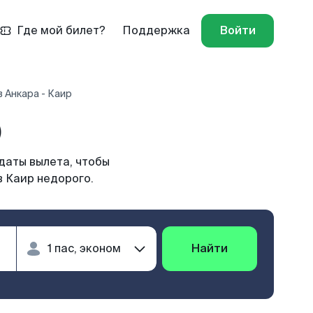
Где мой билет?
Поддержка
Войти
 Анкара - Каир
)
даты вылета, чтобы
в Каир недорого.
Найти