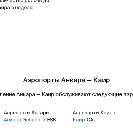
оличество рейсов до
аира в неделю
Аэропорты Анкара — Каир
ление Анкара — Каир обслуживают следующие аэ
Аэропорты
Анкары
Аэропорты
Каира
Анкара Эсенбога
ESB
Каир
CAI