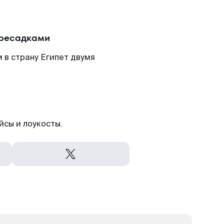
ересадками
 в страну Египет двумя
йсы и лоукосты.