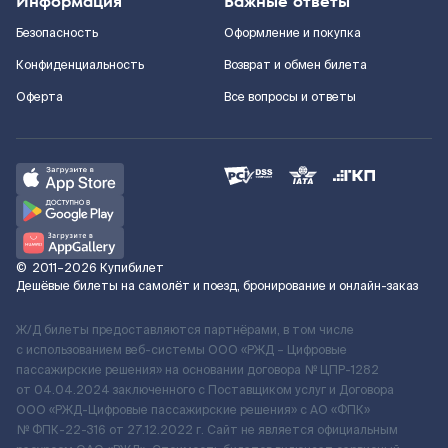
Информация
Важные ответы
Безопасность
Оформление и покупка
Конфиденциальность
Возврат и обмен билета
Оферта
Все вопросы и ответы
©
2011–2026
Купибилет
Дешёвые билеты на самолёт и поезд, бронирование и онлайн-заказ
Ж/Д билеты предоставляются партнёрами, в том числе
с использованием веб-системы ООО «РЖД – Цифровые
пассажирские решения» на основании договора № ЦПР-1282
от 04.04.2024 заключенного с Поставщиком услуг и Договора
ООО «РЖД-Цифровые пассажирские решения» c АО «ФПК»
№ ФПК-22-316 от 27.12.2022 г. Сайт не является официальным