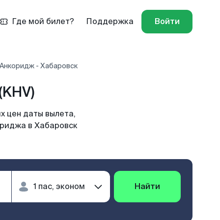
Где мой билет?
Поддержка
Войти
 Анкоридж - Хабаровск
(KHV)
х цен даты вылета,
ориджа в Хабаровск
Найти