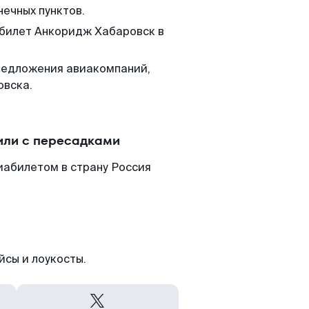
нечных пунктов.
 билет Анкоридж Хабаровск в
редложения авиакомпаний,
овска.
или с пересадками
иабилетом в страну Россия
йсы и лоукосты.