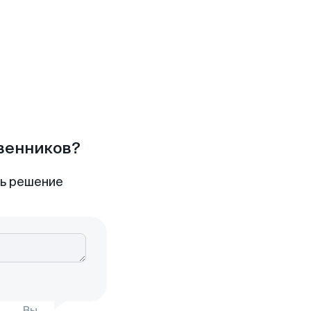
твенников?
ть решение
Вы