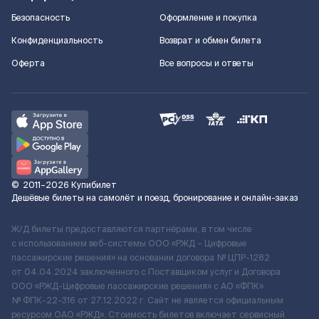
Безопасность
Оформление и покупка
Конфиденциальность
Возврат и обмен билета
Оферта
Все вопросы и ответы
©
2011–2026
Купибилет
Дешёвые билеты на самолёт и поезд, бронирование и онлайн-заказ
Ж/Д билеты предоставляются партнёрами, в том числе
с использованием веб-системы ООО «РЖД – Цифровые
пассажирские решения» на основании договора № ЦПР-1282
от 04.04.2024 заключенного с Поставщиком услуг и Договора
ООО «РЖД-Цифровые пассажирские решения» c АО «ФПК»
№ ФПК-22-316 от 27.12.2022 г. Сайт не является официальным
ресурсом ОАО «РЖД». Стоимость билетов включает сервисный