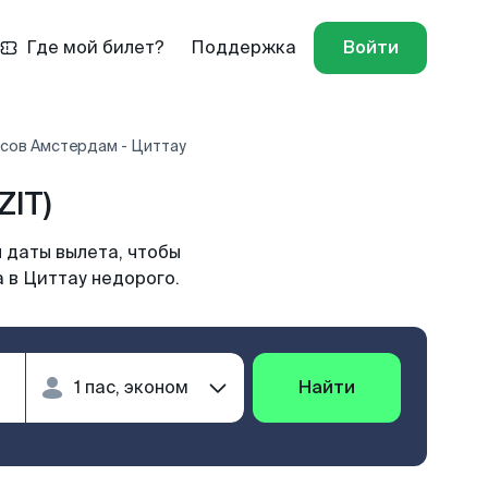
Где мой билет?
Поддержка
Войти
сов Амстердам - Циттау
ZIT)
 даты вылета, чтобы
 в Циттау недорого.
Найти