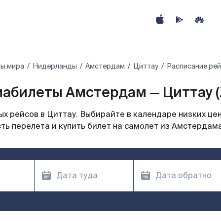
ны мира
Нидерланды
Амстердам
Циттау
Расписание рей
абилеты Амстердам — Циттау (
х рейсов в Циттау. Выбирайте в календаре низких цен
ть перелета и купить билет на самолет из Амстердама