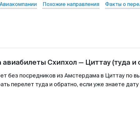
Авиакомпании
Похожие направления
Факты о пере
а авиабилеты
Схипхол
—
Циттау
(туда и
лет без посредников из Амстердама в Циттау по вы
ть перелет туда и обратно, если уже знаете дат