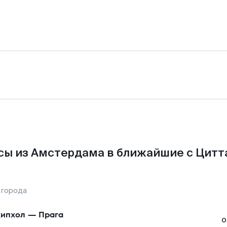
сы из Амстердама в ближайшие с Цитта
 города
ипхол
—
Прага
о