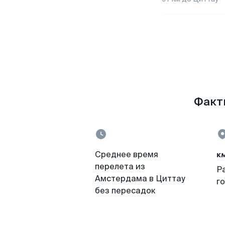
Факты
к
Среднее время
перелета из
Р
Амстердама в Циттау
г
без пересадок