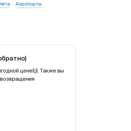
лёте
Аэропорты
 обратно)
годной цене🙌. Также вы
у возвращения