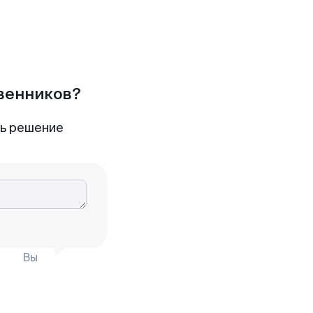
твенников?
ть решение
Вы