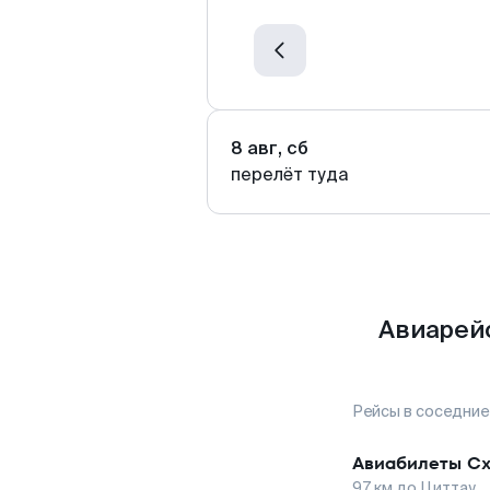
8 авг, сб
перелёт туда
Авиарей
Рейсы в соседние
Авиабилеты
Сх
97
км до
Циттау