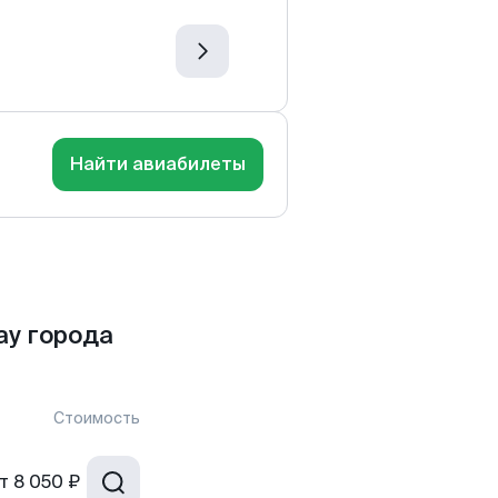
Найти авиабилеты
у города
Стоимость
т
8 050 ₽