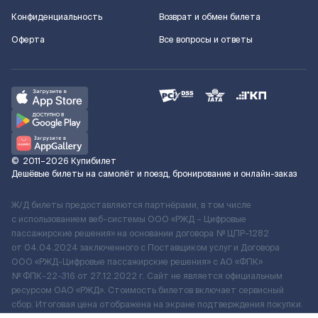
Конфиденциальность
Возврат и обмен билета
Оферта
Все вопросы и ответы
©
2011–2026
Купибилет
Дешёвые билеты на самолёт и поезд, бронирование и онлайн-заказ
Ж/Д билеты предоставляются партнёрами, в том числе
с использованием веб-системы ООО «РЖД – Цифровые
пассажирские решения» на основании договора № ЦПР-1282
от 04.04.2024 заключенного с Поставщиком услуг и Договора
ООО «РЖД-Цифровые пассажирские решения» c АО «ФПК»
№ ФПК-22-316 от 27.12.2022 г. Сайт не является официальным
ресурсом ОАО «РЖД». Стоимость билетов включает сервисный
сбор. Итоговая цена отображена на экране подтверждения покупки.