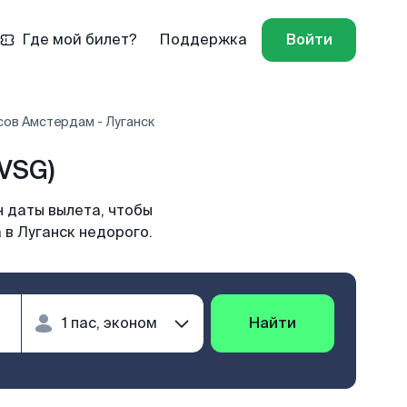
Где мой билет?
Поддержка
Войти
сов Амстердам - Луганск
VSG)
н даты вылета, чтобы
 в Луганск недорого.
Найти