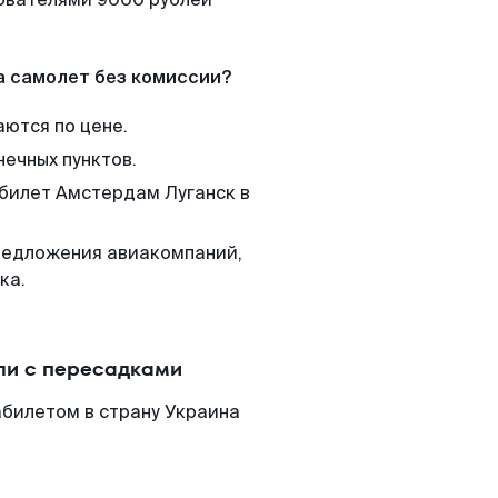
а самолет без комиссии?
аются по цене.
нечных пунктов.
 билет Амстердам Луганск в
редложения авиакомпаний,
ка.
ли с пересадками
абилетом в страну Украина