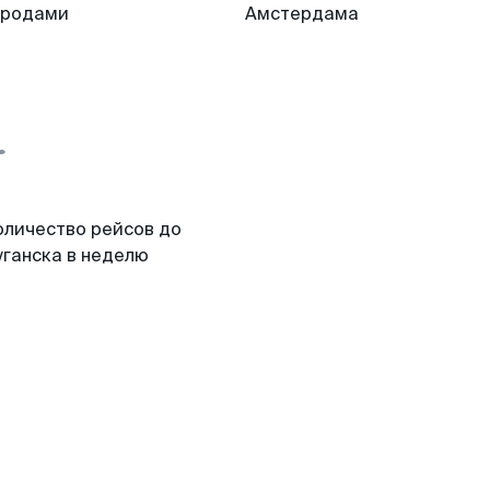
ородами
Амстердама
оличество рейсов до
уганска в неделю