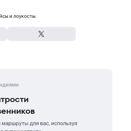
йсы и лоукосты.
 идеями
итрости
венников
 маршруты для вас, используя