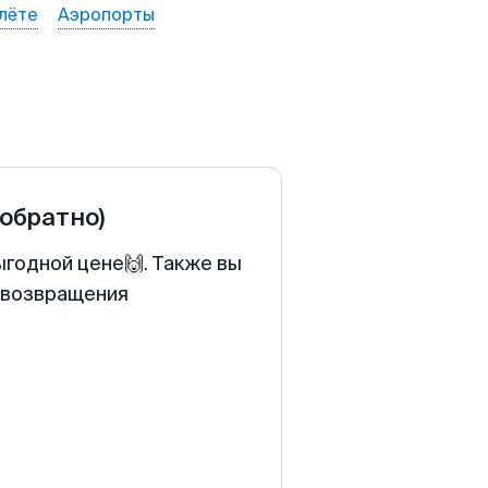
лёте
Аэропорты
 обратно)
ыгодной цене🙌. Также вы
у возвращения