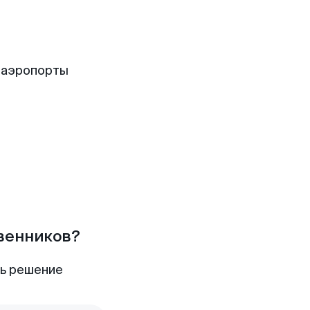
 аэропорты
твенников?
ть решение