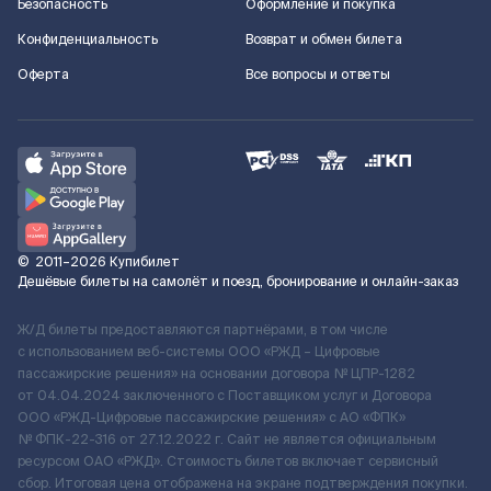
Безопасность
Оформление и покупка
Конфиденциальность
Возврат и обмен билета
Оферта
Все вопросы и ответы
©
2011–2026
Купибилет
Дешёвые билеты на самолёт и поезд, бронирование и онлайн-заказ
Ж/Д билеты предоставляются партнёрами, в том числе
с использованием веб-системы ООО «РЖД – Цифровые
пассажирские решения» на основании договора № ЦПР-1282
от 04.04.2024 заключенного с Поставщиком услуг и Договора
ООО «РЖД-Цифровые пассажирские решения» c АО «ФПК»
№ ФПК-22-316 от 27.12.2022 г. Сайт не является официальным
ресурсом ОАО «РЖД». Стоимость билетов включает сервисный
сбор. Итоговая цена отображена на экране подтверждения покупки.