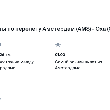
ы по перелёту Амстердам (AMS) - Оха 
26 км
01:00
асстояние между
Самый ранний вылет из
ородами
Амстердама