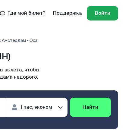
Где мой билет?
Поддержка
Войти
 Амстердам - Оха
HH)
ы вылета, чтобы
рдама недорого.
Найти