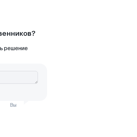
твенников?
ть решение
Вы