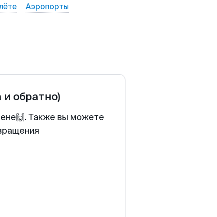
лёте
Аэропорты
а и обратно)
цене🙌. Также вы можете
звращения