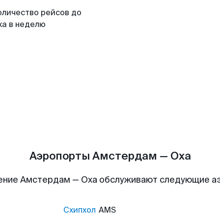
оличество рейсов до
ха в неделю
Аэропорты Амстердам — Оха
ение Амстердам — Оха обслуживают следующие а
Схипхол
AMS