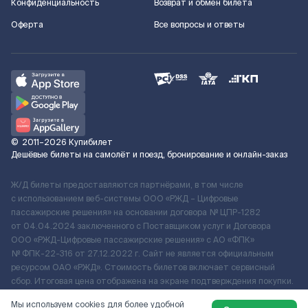
Конфиденциальность
Возврат и обмен билета
Оферта
Все вопросы и ответы
©
2011–2026
Купибилет
Дешёвые билеты на самолёт и поезд, бронирование и онлайн-заказ
Ж/Д билеты предоставляются партнёрами, в том числе
с использованием веб-системы ООО «РЖД – Цифровые
пассажирские решения» на основании договора № ЦПР-1282
от 04.04.2024 заключенного с Поставщиком услуг и Договора
ООО «РЖД-Цифровые пассажирские решения» c АО «ФПК»
№ ФПК-22-316 от 27.12.2022 г. Сайт не является официальным
ресурсом ОАО «РЖД». Стоимость билетов включает сервисный
сбор. Итоговая цена отображена на экране подтверждения покупки.
По вопросам рассмотрения обращений, жалоб, претензий граждан
Мы используем cookies для более удобной