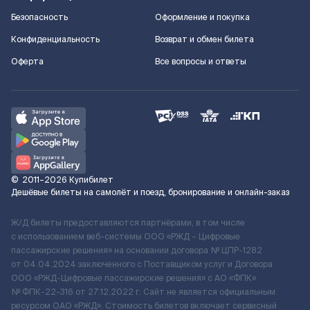
Безопасность
Оформление и покупка
Конфиденциальность
Возврат и обмен билета
Оферта
Все вопросы и ответы
©
2011–2026
Купибилет
Дешёвые билеты на самолёт и поезд, бронирование и онлайн-заказ
Ж/Д билеты предоставляются партнёрами, в том числе
с использованием веб-системы ООО «РЖД – Цифровые
пассажирские решения» на основании договора № ЦПР-1282
от 04.04.2024 заключенного с Поставщиком услуг и Договора
ООО «РЖД-Цифровые пассажирские решения» c АО «ФПК»
№ ФПК-22-316 от 27.12.2022 г. Сайт не является официальным
ресурсом ОАО «РЖД». Стоимость билетов включает сервисный