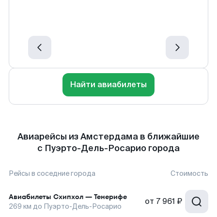
Найти авиабилеты
Авиарейсы из Амстердама в ближайшие
с Пуэрто-Дель-Росарио города
Рейсы в соседние города
Стоимость
Авиабилеты
Схипхол
—
Тенерифе
от
7 961 ₽
269
км до
Пуэрто-Дель-Росарио