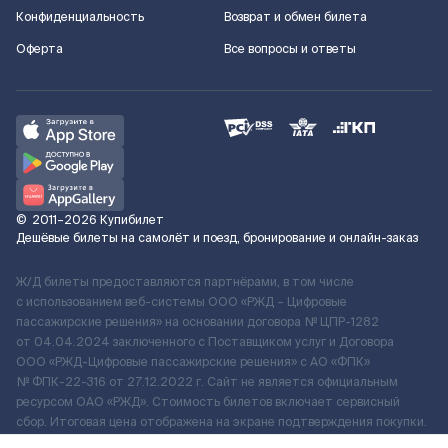
Конфиденциальность
Возврат и обмен билета
Оферта
Все вопросы и ответы
©
2011–2026
Купибилет
Дешёвые билеты на самолёт и поезд, бронирование и онлайн-заказ
Ж/Д билеты предоставляются партнёрами, в том числе
с использованием веб-системы ООО «РЖД – Цифровые
пассажирские решения» на основании договора № ЦПР-1282
от 04.04.2024 заключенного с Поставщиком услуг и Договора
ООО «РЖД-Цифровые пассажирские решения» c АО «ФПК»
№ ФПК-22-316 от 27.12.2022 г. Сайт не является официальным
ресурсом ОАО «РЖД». Стоимость билетов включает сервисный
сбор. Итоговая цена отображена на экране подтверждения покупки.
По вопросам рассмотрения обращений, жалоб, претензий граждан