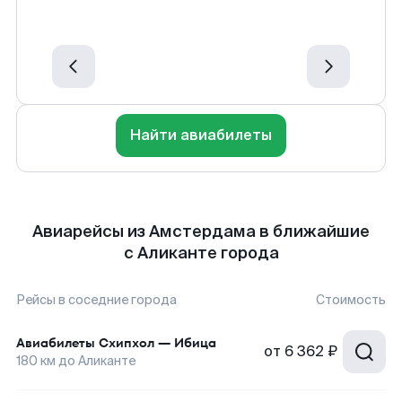
Найти авиабилеты
Авиарейсы из Амстердама в ближайшие
с Аликанте города
Рейсы в соседние города
Стоимость
Авиабилеты
Схипхол
—
Ибица
от
6 362 ₽
180
км до
Аликанте