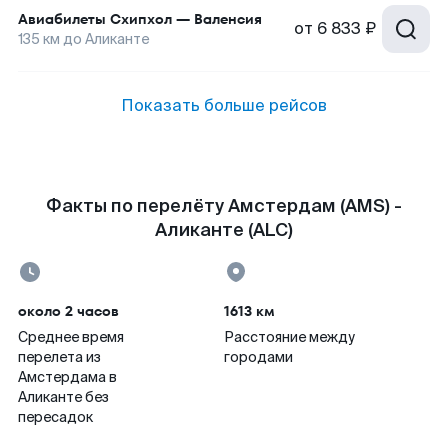
Авиабилеты
Схипхол
—
Валенсия
от
6 833 ₽
135
км до
Аликанте
Показать больше рейсов
Факты по перелёту Амстердам (AMS) -
Аликанте (ALC)
около 2 часов
1613 км
Среднее время
Расстояние между
перелета из
городами
Амстердама в
Аликанте без
пересадок