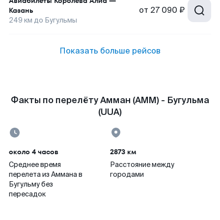
Авиабилеты
Королева Алиа
—
от
27 090 ₽
Казань
249
км до
Бугульмы
Показать больше рейсов
Факты по перелёту Амман (AMM) - Бугульма
(UUA)
около 4 часов
2873 км
Среднее время
Расстояние между
перелета из Аммана в
городами
Бугульму без
пересадок