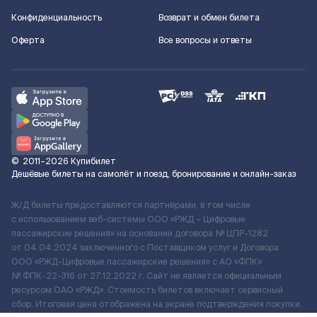
Конфиденциальность
Возврат и обмен билета
Оферта
Все вопросы и ответы
©
2011–2026
Купибилет
Дешёвые билеты на самолёт и поезд, бронирование и онлайн-заказ
Ж/Д билеты предоставляются партнёрами, в том числе
с использованием веб-системы ООО «РЖД – Цифровые
пассажирские решения» на основании договора № ЦПР-1282
от 04.04.2024 заключенного с Поставщиком услуг и Договора
ООО «РЖД-Цифровые пассажирские решения» c АО «ФПК»
№ ФПК-22-316 от 27.12.2022 г. Сайт не является официальным
ресурсом ОАО «РЖД». Стоимость билетов включает сервисный
сбор. Итоговая цена отображена на экране подтверждения покупки.