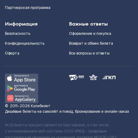
Партнерская программа
Информация
Важные ответы
Безопасность
Оформление и покупка
Конфиденциальность
Возврат и обмен билета
Оферта
Все вопросы и ответы
©
2011–2026
Купибилет
Дешёвые билеты на самолёт и поезд, бронирование и онлайн-заказ
Ж/Д билеты предоставляются партнёрами, в том числе
с использованием веб-системы ООО «РЖД – Цифровые
пассажирские решения» на основании договора № ЦПР-1282