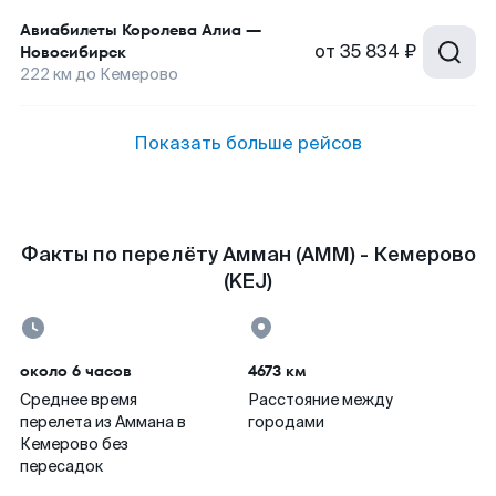
Авиабилеты
Королева Алиа
—
от
35 834 ₽
Новосибирск
222
км до
Кемерово
Показать больше рейсов
Факты по перелёту Амман (AMM) - Кемерово
(KEJ)
около 6 часов
4673 км
Среднее время
Расстояние между
перелета из Аммана в
городами
Кемерово без
пересадок