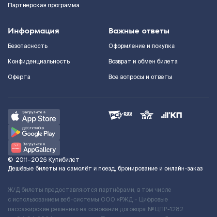
Партнерская программа
Информация
Важные ответы
Безопасность
Оформление и покупка
Конфиденциальность
Возврат и обмен билета
Оферта
Все вопросы и ответы
©
2011–2026
Купибилет
Дешёвые билеты на самолёт и поезд, бронирование и онлайн-заказ
Ж/Д билеты предоставляются партнёрами, в том числе
с использованием веб-системы ООО «РЖД – Цифровые
пассажирские решения» на основании договора № ЦПР-1282