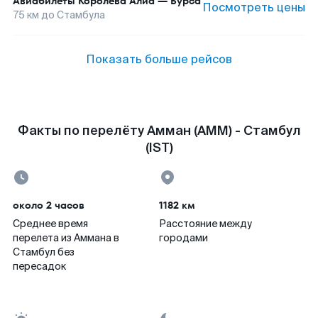
Авиабилеты
Королева Алиа
—
Бурса
Посмотреть цены
75
км до
Стамбула
Показать больше рейсов
Факты по перелёту Амман (AMM) - Стамбул
(IST)
около 2 часов
1182 км
Среднее время
Расстояние между
перелета из Аммана в
городами
Стамбул без
пересадок