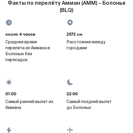
Факты по перелёту Амман (AMM) - Болонья
(BLQ)
около 4 часов
2572 км
Среднее время
Расстояние между
перелета из Аммана в
городами
Болонью без
пересадок
01:00
22:00
Самый ранний вылет из
Самый поздний вылет
Аммана
до Болоньи