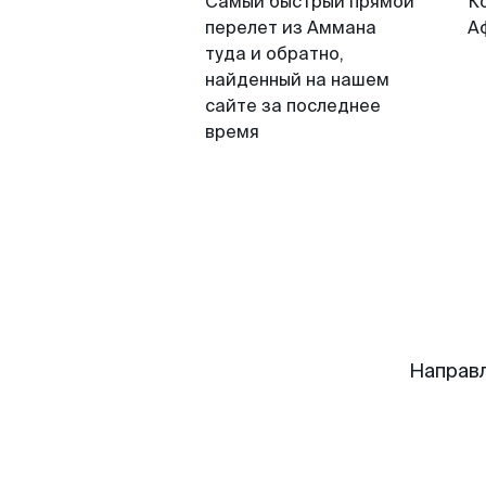
Самый быстрый прямой
К
перелет из Аммана
А
туда и обратно,
найденный на нашем
сайте за последнее
время
Направ