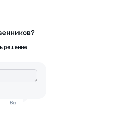
твенников?
ть решение
Вы