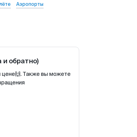
лёте
Аэропорты
а и обратно)
й цене🙌. Также вы можете
звращения