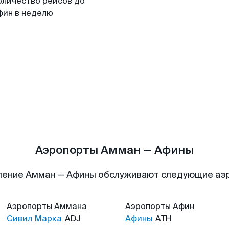
оличество рейсов до
фин в неделю
Аэропорты Амман — Афины
ление Амман — Афины обслуживают следующие аэ
Аэропорты
Аммана
Аэропорты
Афин
Сивил Марка
ADJ
Афины
ATH