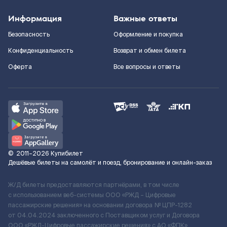
Информация
Важные ответы
Безопасность
Оформление и покупка
Конфиденциальность
Возврат и обмен билета
Оферта
Все вопросы и ответы
©
2011–2026
Купибилет
Дешёвые билеты на самолёт и поезд, бронирование и онлайн-заказ
Ж/Д билеты предоставляются партнёрами, в том числе
с использованием веб-системы ООО «РЖД – Цифровые
пассажирские решения» на основании договора № ЦПР-1282
от 04.04.2024 заключенного с Поставщиком услуг и Договора
ООО «РЖД-Цифровые пассажирские решения» c АО «ФПК»