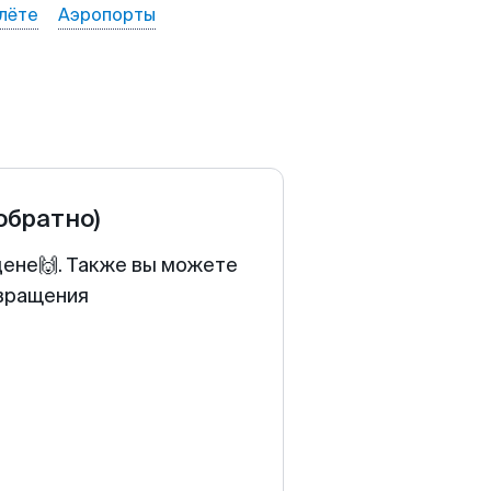
лёте
Аэропорты
 обратно)
цене🙌. Также вы можете
звращения