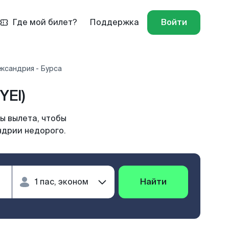
Где мой билет?
Поддержка
Войти
ксандрия - Бурса
YEI)
ы вылета, чтобы
ндрии недорого.
Найти