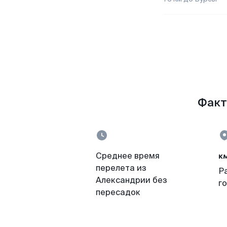
Факты
к
Среднее время
перелета из
Р
Александрии без
г
пересадок