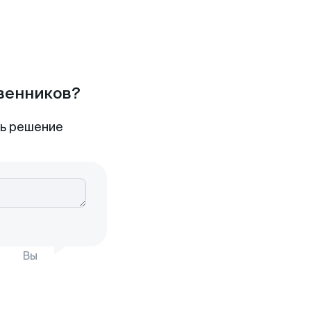
твенников?
ть решение
Вы