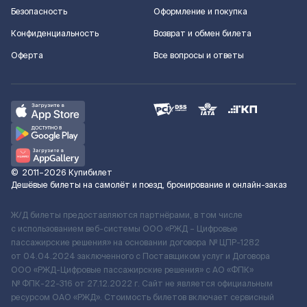
Безопасность
Оформление и покупка
Конфиденциальность
Возврат и обмен билета
Оферта
Все вопросы и ответы
©
2011–2026
Купибилет
Дешёвые билеты на самолёт и поезд, бронирование и онлайн-заказ
Ж/Д билеты предоставляются партнёрами, в том числе
с использованием веб-системы ООО «РЖД – Цифровые
пассажирские решения» на основании договора № ЦПР-1282
от 04.04.2024 заключенного с Поставщиком услуг и Договора
ООО «РЖД-Цифровые пассажирские решения» c АО «ФПК»
№ ФПК-22-316 от 27.12.2022 г. Сайт не является официальным
ресурсом ОАО «РЖД». Стоимость билетов включает сервисный