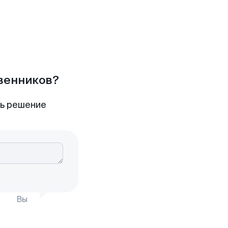
твенников?
ть решение
Вы