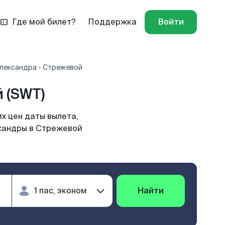
Где мой билет?
Поддержка
Войти
Александра - Стрежевой
 (SWT)
х цен даты вылета,
ксандры в Стрежевой
Найти