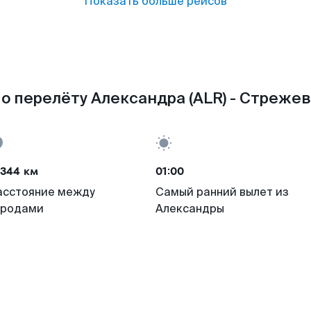
Показать больше рейсов
о перелёту Александра (ALR) - Стрежев
4344 км
01:00
асстояние между
Самый ранний вылет из
ородами
Александры