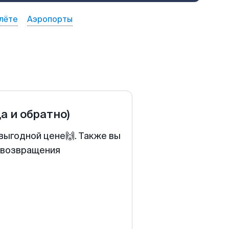
лёте
Аэропорты
да и обратно)
выгодной цене🙌. Также вы
у возвращения