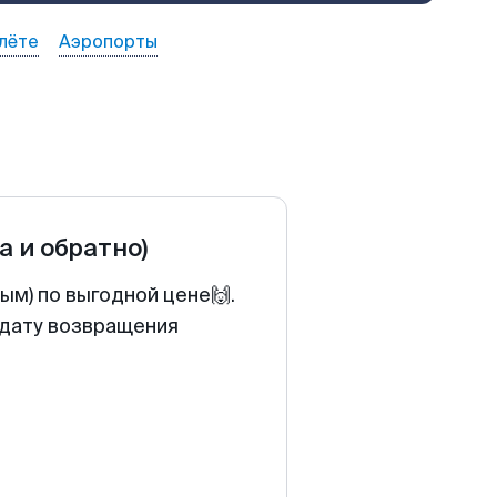
лёте
Аэропорты
а и обратно)
ым) по выгодной цене🙌.
 дату возвращения