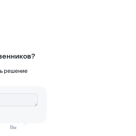
твенников?
ть решение
Вы