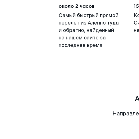
около 2 часов
15
Самый быстрый прямой
К
перелет из Алеппо туда
С
и обратно, найденный
н
на нашем сайте за
последнее время
А
Направле