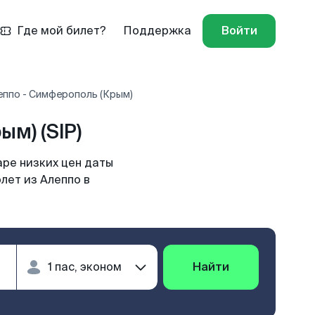
Где мой билет?
Поддержка
Войти
еппо - Симферополь (Крым)
м) (SIP)
ре низких цен даты
лет из Алеппо в
Найти