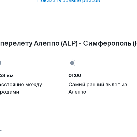
Показать больше рейсов
перелёту Алеппо (ALP) - Симферополь (К
24 км
01:00
асстояние между
Самый ранний вылет из
ородами
Алеппо