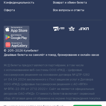
Конфиденциальность
Возврат и обмен билета
Оферта
Все вопросы и ответы
©
2011–2026
Купибилет
Дешёвые билеты на самолёт и поезд, бронирование и онлайн-заказ
Ж/Д билеты предоставляются партнёрами, в том числе
с использованием веб-системы ООО «РЖД – Цифровые
пассажирские решения» на основании договора № ЦПР-1282
от 04.04.2024 заключенного с Поставщиком услуг и Договора
ООО «РЖД-Цифровые пассажирские решения» c АО «ФПК»
№ ФПК-22-316 от 27.12.2022 г. Сайт не является официальным
ресурсом ОАО «РЖД». Стоимость билетов включает сервисный
сбор. Итоговая цена отображена на экране подтверждения покупки.
По вопросам рассмотрения обращений, жалоб, претензий граждан