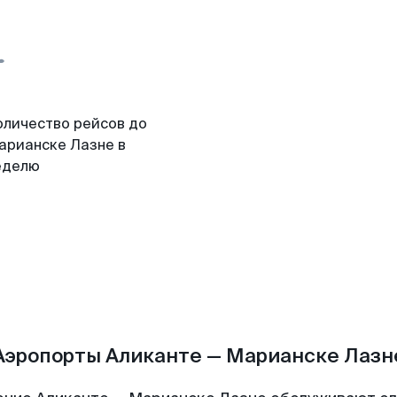
оличество рейсов до
арианске Лазне в
еделю
Аэропорты Аликанте — Марианске Лазн