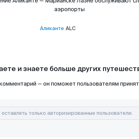
ние Аликанте — Марианске Лазне обслуживают 
аэропорты
Аликанте
ALC
аете и знаете больше других путешес
комментарий — он поможет пользователям приня