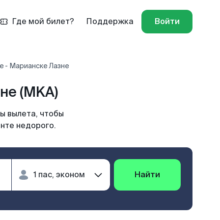
Где мой билет?
Поддержка
Войти
е - Марианске Лазне
не (MKA)
ы вылета, чтобы
нте недорого.
Найти