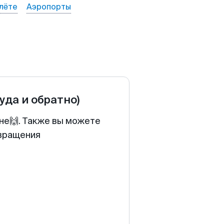
лёте
Аэропорты
туда и обратно)
ене🙌. Также вы можете
звращения