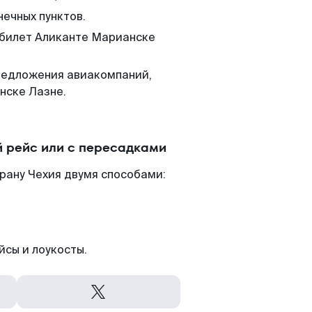
нечных пунктов.
м билет Аликанте Марианске
редложения авиакомпаний,
нске Лазне.
 рейс или с пересадками
рану Чехия двумя способами:
йсы и лоукосты.