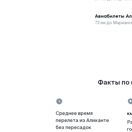
Авиабилеты
Ал
73
км до
Марианск
Факты по 
к
Среднее время
перелета из Аликанте
Р
без пересадок
г