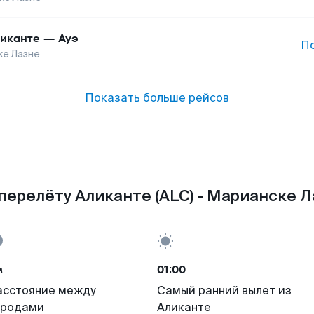
иканте
—
Ауэ
П
е Лазне
Показать больше рейсов
перелёту Аликанте (ALC) - Марианске Л
м
01:00
асстояние между
Самый ранний вылет из
ородами
Аликанте