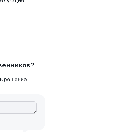
следующие
твенников?
ть решение