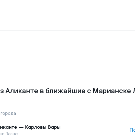
з Аликанте в ближайшие с Марианске 
 города
иканте
—
Карловы Вары
П
ке Лазне