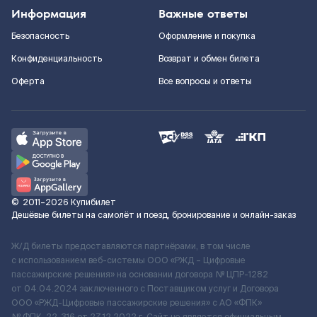
Информация
Важные ответы
Безопасность
Оформление и покупка
Конфиденциальность
Возврат и обмен билета
Оферта
Все вопросы и ответы
©
2011–2026
Купибилет
Дешёвые билеты на самолёт и поезд, бронирование и онлайн-заказ
Ж/Д билеты предоставляются партнёрами, в том числе
с использованием веб-системы ООО «РЖД – Цифровые
пассажирские решения» на основании договора № ЦПР-1282
от 04.04.2024 заключенного с Поставщиком услуг и Договора
ООО «РЖД-Цифровые пассажирские решения» c АО «ФПК»