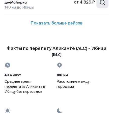
от
4 826 ₽
де-Майорка
140
км до
Ибицы
Показать больше рейсов
Факты по перелёту Аликанте (ALC) - Ибица
(IBZ)
40 минут
180 км
Среднее время
Расстояние между
перелета из Аликанте в
городами
Ибицу без пересадок