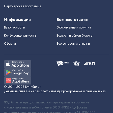
Партнерская программа
Информация
Важные ответы
Безопасность
Оформление и покупка
Конфиденциальность
Возврат и обмен билета
Оферта
Все вопросы и ответы
©
2011–2026
Купибилет
Дешёвые билеты на самолёт и поезд, бронирование и онлайн-заказ
Ж/Д билеты предоставляются партнёрами, в том числе
с использованием веб-системы ООО «РЖД – Цифровые
пассажирские решения» на основании договора № ЦПР-1282