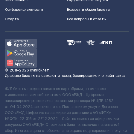
Безопасность
Оформление и покупка
Конфиденциальность
Возврат и обмен билета
Оферта
Все вопросы и ответы
©
2011–2026
Купибилет
Дешёвые билеты на самолёт и поезд, бронирование и онлайн-заказ
Ж/Д билеты предоставляются партнёрами, в том числе
с использованием веб-системы ООО «РЖД – Цифровые
пассажирские решения» на основании договора № ЦПР-1282
от 04.04.2024 заключенного с Поставщиком услуг и Договора
ООО «РЖД-Цифровые пассажирские решения» c АО «ФПК»
№ ФПК-22-316 от 27.12.2022 г. Сайт не является официальным
ресурсом ОАО «РЖД». Стоимость билетов включает сервисный
сбор. Итоговая цена отображена на экране подтверждения покупки.