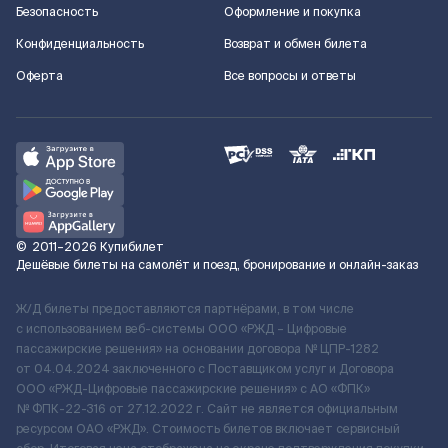
Безопасность
Оформление и покупка
Конфиденциальность
Возврат и обмен билета
Оферта
Все вопросы и ответы
©
2011–2026
Купибилет
Дешёвые билеты на самолёт и поезд, бронирование и онлайн-заказ
Ж/Д билеты предоставляются партнёрами, в том числе
с использованием веб-системы ООО «РЖД – Цифровые
пассажирские решения» на основании договора № ЦПР-1282
от 04.04.2024 заключенного с Поставщиком услуг и Договора
ООО «РЖД-Цифровые пассажирские решения» c АО «ФПК»
№ ФПК-22-316 от 27.12.2022 г. Сайт не является официальным
ресурсом ОАО «РЖД». Стоимость билетов включает сервисный