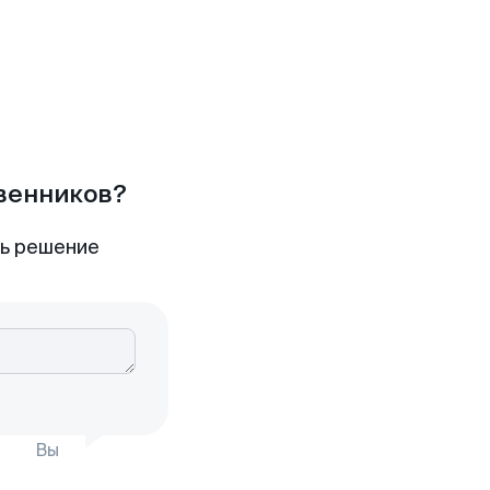
твенников?
ть решение
Вы