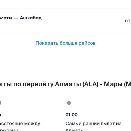
маты
—
Ашхабад
от
Показать больше рейсов
кты по перелёту Алматы (ALA) - Мары (M
м
01:00
асстояние между
Самый ранний вылет из
ородами
Алматы