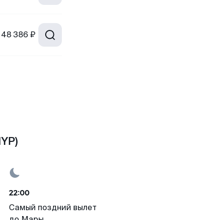
48 386 ₽
YP)
22:00
Самый поздний вылет
до Мары