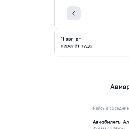
11 авг, вт
перелёт туда
Авиар
Рейсы в соседние
Авиабилеты
Ал
329
км до
Мары