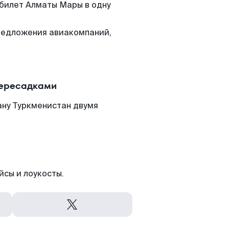
 билет Алматы Мары в одну
редложения авиакомпаний,
пересадками
ану Туркменистан двумя
йсы и лоукосты.