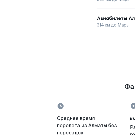
Авиабилеты
Ал
314
км до
Мары
Фа
к
Среднее время
перелета из Алматы без
Р
пересадок
г