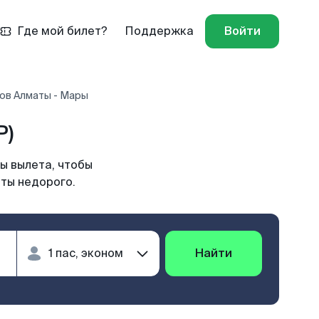
Где мой билет?
Поддержка
Войти
ов Алматы - Мары
P)
ы вылета, чтобы
аты недорого.
Найти