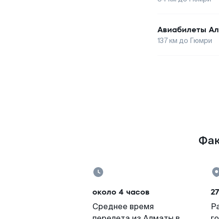
Авиабилеты
Ал
137
км до
Гюмри
Фак
около 4 часов
27
Среднее время
Р
перелета из Алматы в
г