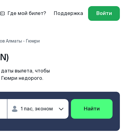
Где мой билет?
Поддержка
Войти
ов Алматы - Гюмри
N)
 даты вылета, чтобы
в Гюмри недорого.
Найти