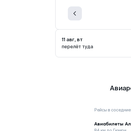
11 авг, вт
перелёт туда
Авиар
Рейсы в соседние
Авиабилеты
Ал
84
км до
Гюмри