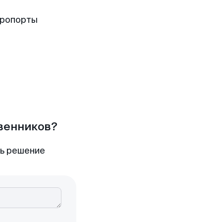
эропорты
твенников?
ть решение