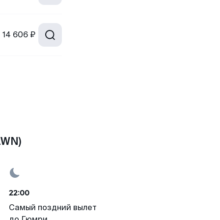
т
14 606 ₽
LWN)
22:00
Самый поздний вылет
до Гюмри