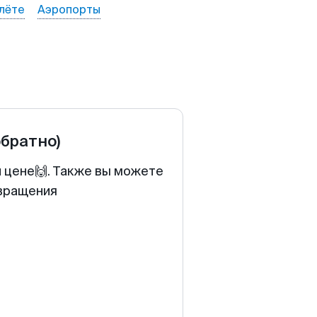
лёте
Аэропорты
обратно)
й цене🙌. Также вы можете
звращения