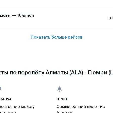
маты
—
Тбилиси
о
Показать больше рейсов
ты по перелёту Алматы (ALA) - Гюмри (
24 км
01:00
асстояние между
Самый ранний вылет из
ородами
Алматы