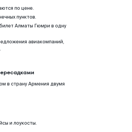
аются по цене.
нечных пунктов.
 билет Алматы Гюмри в одну
редложения авиакомпаний,
.
пересадками
ом в страну Армения двумя
йсы и лоукосты.