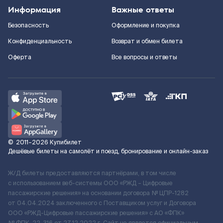
Информация
Важные ответы
Безопасность
Оформление и покупка
Конфиденциальность
Возврат и обмен билета
Оферта
Все вопросы и ответы
©
2011–2026
Купибилет
Дешёвые билеты на самолёт и поезд, бронирование и онлайн-заказ
Ж/Д билеты предоставляются партнёрами, в том числе
с использованием веб-системы ООО «РЖД – Цифровые
пассажирские решения» на основании договора № ЦПР-1282
от 04.04.2024 заключенного с Поставщиком услуг и Договора
ООО «РЖД-Цифровые пассажирские решения» c АО «ФПК»