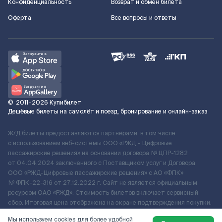
Конфиденциальность
Возврат и обмен билета
Оферта
Все вопросы и ответы
©
2011–2026
Купибилет
Дешёвые билеты на самолёт и поезд, бронирование и онлайн-заказ
Ж/Д билеты предоставляются партнёрами, в том числе
с использованием веб-системы ООО «РЖД – Цифровые
пассажирские решения» на основании договора № ЦПР-1282
от 04.04.2024 заключенного с Поставщиком услуг и Договора
ООО «РЖД-Цифровые пассажирские решения» c АО «ФПК»
№ ФПК-22-316 от 27.12.2022 г. Сайт не является официальным
ресурсом ОАО «РЖД». Стоимость билетов включает сервисный
сбор. Итоговая цена отображена на экране подтверждения покупки.
По вопросам рассмотрения обращений, жалоб, претензий граждан
Мы используем cookies для более удобной