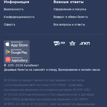
Информация
Важные ответы
Безопасность
Оформление и покупка
Конфиденциальность
Возврат и обмен билета
Оферта
Все вопросы и ответы
©
2011–2026
Купибилет
Дешёвые билеты на самолёт и поезд, бронирование и онлайн-заказ
Ж/Д билеты предоставляются партнёрами, в том числе
с использованием веб-системы ООО «РЖД – Цифровые
пассажирские решения» на основании договора № ЦПР-1282
от 04.04.2024 заключенного с Поставщиком услуг и Договора
ООО «РЖД-Цифровые пассажирские решения» c АО «ФПК»
№ ФПК-22-316 от 27.12.2022 г. Сайт не является официальным