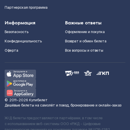
Партнерская программа
Информация
Важные ответы
Безопасность
Оформление и покупка
Конфиденциальность
Возврат и обмен билета
Оферта
Все вопросы и ответы
©
2011–2026
Купибилет
Дешёвые билеты на самолёт и поезд, бронирование и онлайн-заказ
Ж/Д билеты предоставляются партнёрами, в том числе
с использованием веб-системы ООО «РЖД – Цифровые
пассажирские решения» на основании договора № ЦПР-1282