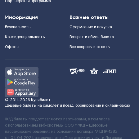
Партнерская программа
Информация
Важные ответы
Безопасность
Оформление и покупка
Конфиденциальность
Возврат и обмен билета
Оферта
Все вопросы и ответы
©
2011–2026
Купибилет
Дешёвые билеты на самолёт и поезд, бронирование и онлайн-заказ
Ж/Д билеты предоставляются партнёрами, в том числе
с использованием веб-системы ООО «РЖД – Цифровые
пассажирские решения» на основании договора № ЦПР-1282
от 04.04.2024 заключенного с Поставщиком услуг и Договора