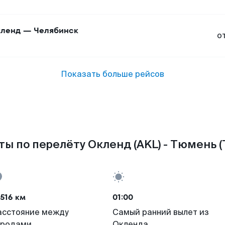
ленд
—
Челябинск
о
Показать больше рейсов
ты по перелёту Окленд (AKL) - Тюмень (
516 км
01:00
асстояние между
Самый ранний вылет из
ородами
Окленда