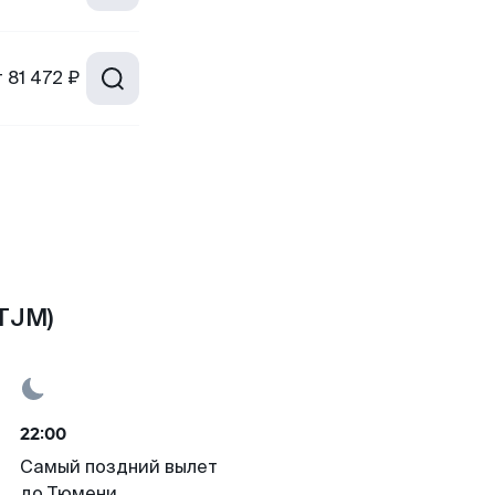
т
81 472 ₽
TJM)
22:00
Самый поздний вылет
до Тюмени