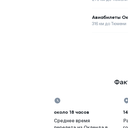
Авиабилеты
Ок
316
км до
Тюмени
Фак
около 18 часов
14
Среднее время
Р
перелета из Окленда в
г