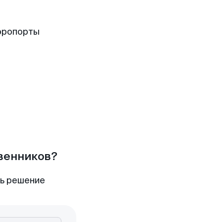
эропорты
твенников?
ть решение