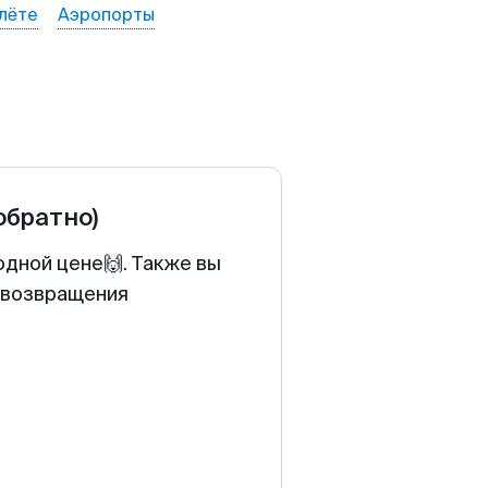
лёте
Аэропорты
 обратно)
одной цене🙌. Также вы
у возвращения