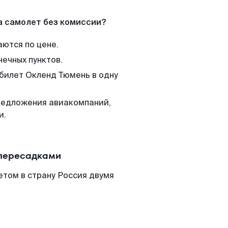
а самолет без комиссии?
аются по цене.
нечных пунктов.
 билет Окленд Тюмень в одну
редложения авиакомпаний,
и.
 пересадками
етом в страну Россия двумя