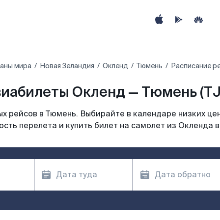
раны мира
Новая Зеландия
Окленд
Тюмень
Расписание р
иабилеты Окленд — Тюмень (T
х рейсов в Тюмень. Выбирайте в календаре низких цен
сть перелета и купить билет на самолет из Окленда 