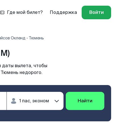
Где мой билет?
Поддержка
Войти
ейсов Окленд - Тюмень
JM)
 даты вылета, чтобы
в Тюмень недорого.
Найти