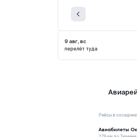
9 авг, вс
перелёт туда
Авиарей
Рейсы в соседние
Авиабилеты
Ок
279
км до
Тюмени