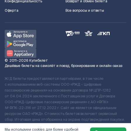
Конфиденциальность
Возврат и обмен билета
Оферта
Все вопросы и ответы
©
2011–2026
Купибилет
Дешёвые билеты на самолёт и поезд, бронирование и онлайн-заказ
Ж/Д билеты предоставляются партнёрами, в том числе
с использованием веб-системы ООО «РЖД – Цифровые
пассажирские решения» на основании договора № ЦПР-1282
от 04.04.2024 заключенного с Поставщиком услуг и Договора
ООО «РЖД-Цифровые пассажирские решения» c АО «ФПК»
№ ФПК-22-316 от 27.12.2022 г. Сайт не является официальным
ресурсом ОАО «РЖД». Стоимость билетов включает сервисный
сбор. Итоговая цена отображена на экране подтверждения покупки.
По вопросам рассмотрения обращений, жалоб, претензий граждан
Мы используем cookies для более удобной